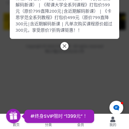
2年前
147
99
解码新课） | 《帮课大学全系列课程》打包价599
元（原价799直降200元|含近期解码新课） | 《卡
思学范全系列教程》打包价499元（原价799直降
300元|含近期解码新课 | 凡单次购买课程原价超过
300元，享受原价7折购课钜惠！！
Copyright © 2024
51技能网
- All rights reserved
粤ICP备2016076239-5号
#终身SVIP限时 “1399元” ！
首页
分类
会员
我的