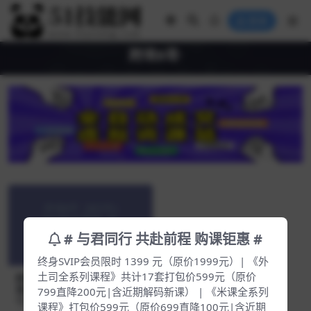
登录
跨境B哥·
# 与君同行 共赴前程 购课钜惠 #
终身SVIP会员限时 1399 元（原价1999元）| 《外
土司全系列课程》共计17套打包价599元（原价
跨境B哥·2023年shopify运营
课，外贸人强烈推荐【Aa-001
799直降200元|含近期解码新课） | 《米课全系列
1】
课程》打包价599元（原价699直降100元|含近期