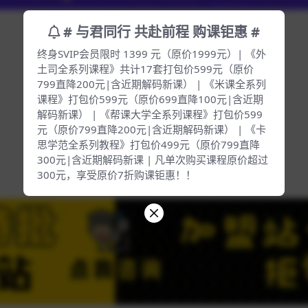
# 与君同行 共赴前程 购课钜惠 #
终身SVIP会员限时 1399 元（原价1999元）| 《外
土司全系列课程》共计17套打包价599元（原价
799直降200元|含近期解码新课） | 《米课全系列
课程》打包价599元（原价699直降100元|含近期
解码新课） | 《帮课大学全系列课程》打包价599
元（原价799直降200元|含近期解码新课） | 《卡
思学范全系列教程》打包价499元（原价799直降
300元|含近期解码新课 | 凡单次购买课程原价超过
300元，享受原价7折购课钜惠！！