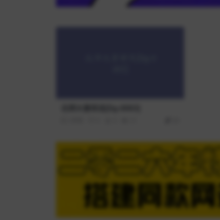
北师大曾祥龙[Dg-0003]
3年前
0
0
21
39