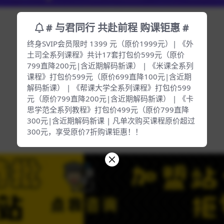
# 与君同行 共赴前程 购课钜惠 #
终身SVIP会员限时 1399 元（原价1999元）| 《外
土司全系列课程》共计17套打包价599元（原价
799直降200元|含近期解码新课） | 《米课全系列
课程》打包价599元（原价699直降100元|含近期
解码新课） | 《帮课大学全系列课程》打包价599
元（原价799直降200元|含近期解码新课） | 《卡
思学范全系列教程》打包价499元（原价799直降
300元|含近期解码新课 | 凡单次购买课程原价超过
300元，享受原价7折购课钜惠！！