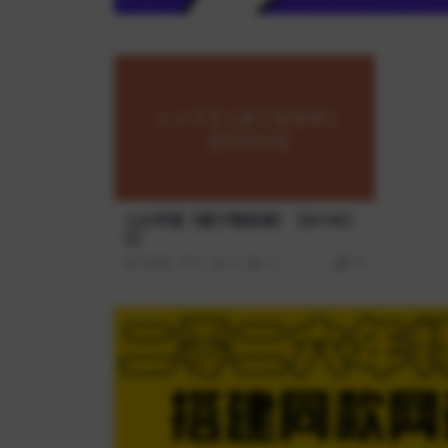
七分学堂《嫂子情商课》【Df-002
5】
2年前
0
0
12
19