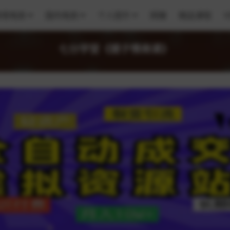
跨境电商
国内电商
个人提升
网赚
精品课程
V
七分学堂《嫂子情商课》