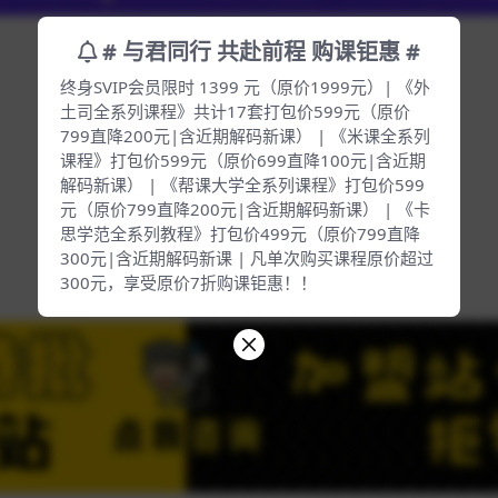
# 与君同行 共赴前程 购课钜惠 #
终身SVIP会员限时 1399 元（原价1999元）| 《外
土司全系列课程》共计17套打包价599元（原价
799直降200元|含近期解码新课） | 《米课全系列
课程》打包价599元（原价699直降100元|含近期
解码新课） | 《帮课大学全系列课程》打包价599
元（原价799直降200元|含近期解码新课） | 《卡
思学范全系列教程》打包价499元（原价799直降
300元|含近期解码新课 | 凡单次购买课程原价超过
300元，享受原价7折购课钜惠！！