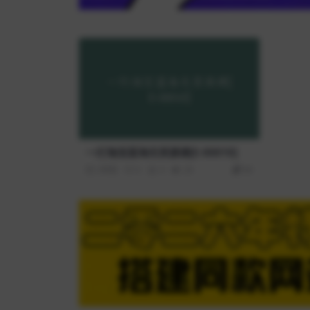
一灯淘宝蓝海无货源课[E-00010]
3年前
0
0
29
69