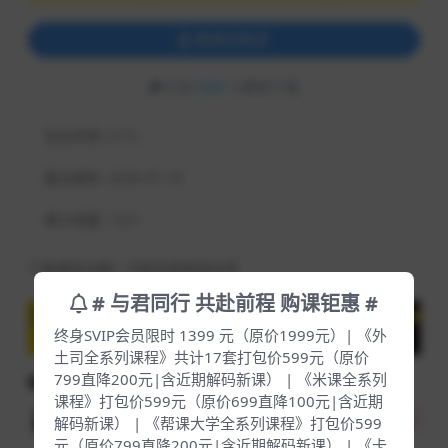
登录后购买
已有
1221
人解锁下载
包含资源:
(1个)
最近更新:
2026-07-16
累计销量:
1221
下载遇到问题？可联系客服或反馈
# 与君同行 共赴前程 购课钜惠 #
终身SVIP会员限时 1399 元（原价1999元）| 《外
土司全系列课程》共计17套打包价599元（原价
799直降200元|含近期解码新课） | 《米课全系列
英语
课程》打包价599元（原价699直降100元|含近期
Harry
分享
收藏
点赞(
0
)
解码新课） | 《帮课大学全系列课程》打包价599
元（原价799直降200元|含近期解码新课） | 《卡