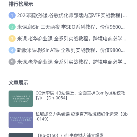
排行榜展示
2026同款孙谦.谷歌优化师部落内部VIP实战教程|价值4999元全网独家解码（官方报名版本）【@034】
1
米课.颜Sir 三天两夜 学SEO系列教程，价值9600元，跨境人都在学 【Ag-0056】
2
米课.老华商业课 全系列实战教程，跨境电商必学，价值16900元【Ag-0053】
3
新版米课.颜Sir AI课 全系列实战教程，价值9800，跨境首选！【Ag-0052】
4
米课.老华商业课 全系列实战教程，跨境电商必学，价值16900元【Ag-0052】
5
文章展示
CG迷李辰《B站课堂：全面掌握Comfyui系统教
程》【Dh-0054】
私域成交力系统课 搞定百万私域精细化运营【Bb
-0149】
【Bb-0150】小红书虚拟店铺大爆发