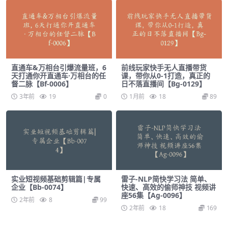
直通车&万相台引爆流量班，6
前线玩家快手无人直播带货
天打通你开直通车·万相台的任
课，带你从0-1打造，真正的
督二脉【Bf-0006】
日不落直播间【Bg-0129】
3年前
19
0
1月前
18
89
实业短视频基础剪辑篇|专属
雷子-NLP简快学习法 简单、
企业【Bb-0074】
快速、高效的偷师神技 视频讲
座56集【Ag-0096】
2年前
8
99
2年前
18
169